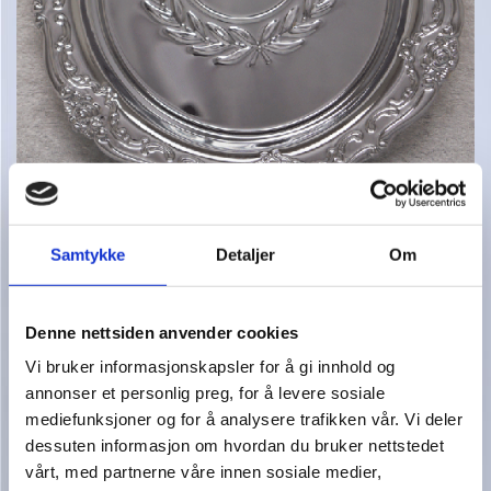
SL-41 Ø-180MM
TILBUD KR. 139,00
Samtykke
Detaljer
Om
Denne nettsiden anvender cookies
Vi bruker informasjonskapsler for å gi innhold og
annonser et personlig preg, for å levere sosiale
mediefunksjoner og for å analysere trafikken vår. Vi deler
dessuten informasjon om hvordan du bruker nettstedet
vårt, med partnerne våre innen sosiale medier,
FAT I 4 STØRRELSER