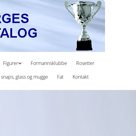
Figurer
Formannsklubbe
Rosetter
, snaps, glass og mugge
Fat
Kontakt