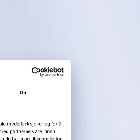
Om
iale mediefunksjoner og for å
 med partnerne våre innen
u har gjort tilgjengelig for