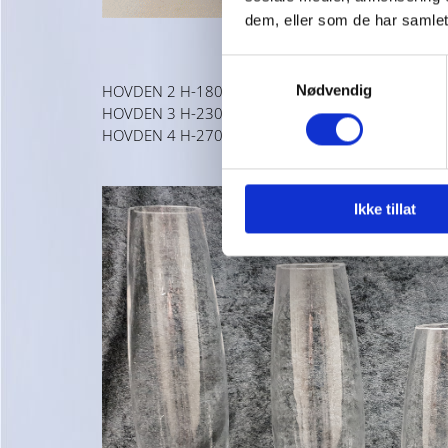
dem, eller som de har samlet
Samtykkevalg
HOVDEN 2 H-180MM
KR. 89,00
Nødvendig
HOVDEN 3 H-230MM
KR. 106,00
HOVDEN 4 H-270MM
KR. 119,00
Ikke tillat