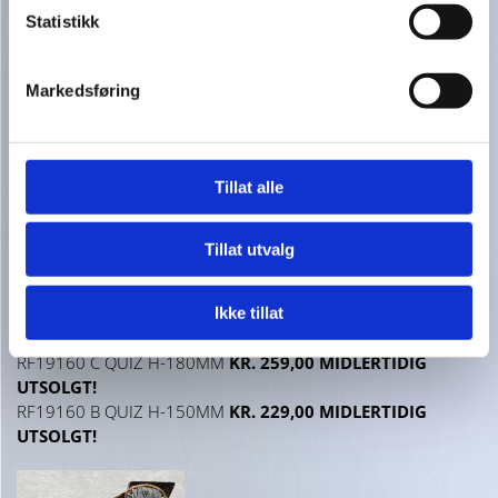
Statistikk
Markedsføring
Tillat alle
Tillat utvalg
RF19160 D QUIZ H-210MM
KR. 299,00 MIDLERTIDIG
Ikke tillat
UTSOLGT!
RF19160 C QUIZ H-180MM
KR. 259,00 MIDLERTIDIG
UTSOLGT!
RF19160 B QUIZ H-150MM
KR. 229,00 MIDLERTIDIG
UTSOLGT!