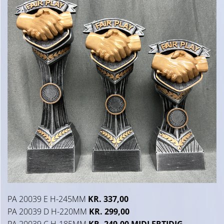
PA 20039 E H-245MM
KR. 337,00
PA 20039 D H-220MM
KR. 299,00