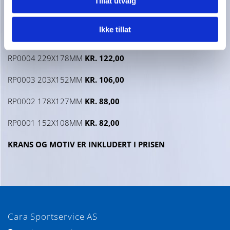
Tillat utvalg
RP0006 305X229MM
KR. 187,00
Ikke tillat
RP0005 254X203MM
KR. 152,00
RP0004 229X178MM
KR. 122,00
RP0003 203X152MM
KR. 106,00
RP0002 178X127MM
KR. 88,00
RP0001 152X108MM
KR. 82,00
KRANS OG MOTIV ER INKLUDERT I PRISEN
Cara Sportservice AS