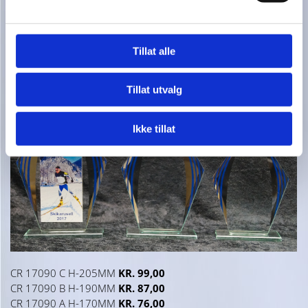
CR 15080 D H-200MM
KR. 69,00
CR 15080 C H-180MM
KR. 59,00 UTSOLGT!
CR 15080 B H-160MM
KR. 54,00
Tillat alle
CR 15080 A H-140MM
KR. 49,00
Tillat utvalg
Ikke tillat
CR 17090 C H-205MM
KR. 99,00
CR 17090 B H-190MM
KR. 87,00
CR 17090 A H-170MM
KR. 76,00