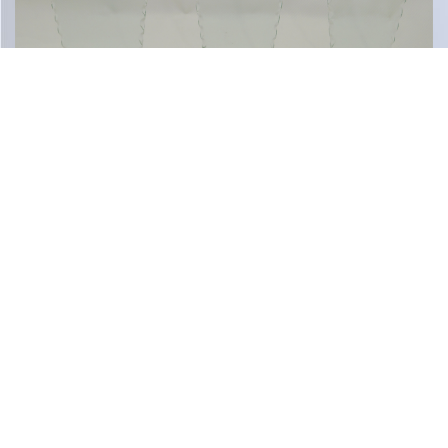
GLZ 013 H-230MM
KR. 88,00
GLZ 014 H-200MM
KR. 78,00
GLZ 015 H-170MM
KR. 59,00
Cara Sportservice AS
Nedre Kongerød 33

3737 SKIEN
Kontakt oss
35 50 56 90
