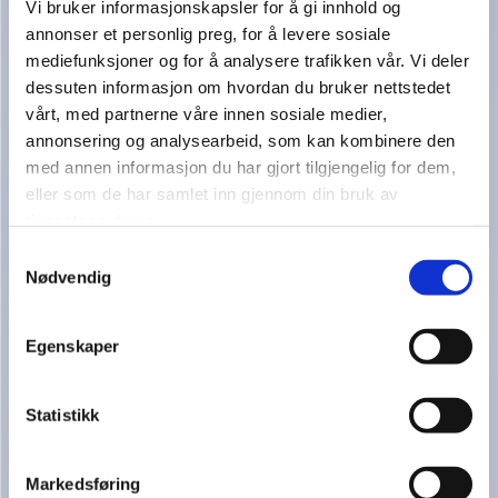
Vi bruker informasjonskapsler for å gi innhold og
annonser et personlig preg, for å levere sosiale
mediefunksjoner og for å analysere trafikken vår. Vi deler
dessuten informasjon om hvordan du bruker nettstedet
vårt, med partnerne våre innen sosiale medier,
CR 15079 D H-185MM
KR. 69,00
annonsering og analysearbeid, som kan kombinere den
CR 15079 C H-165MM
KR. 59,00
med annen informasjon du har gjort tilgjengelig for dem,
CR 15079 B H-140MM
KR. 54,00
eller som de har samlet inn gjennom din bruk av
tjenestene deres.
Samtykkevalg
Nødvendig
Egenskaper
Statistikk
Markedsføring