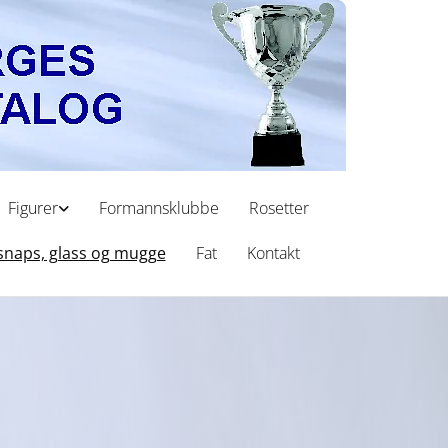
Figurer
Formannsklubbe
Rosetter
 snaps, glass og mugge
Fat
Kontakt