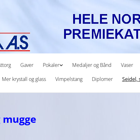
ttorg
Gaver
Pokaler
Medaljer og Bånd
Vaser
Mer krystall og glass
Vimpelstang
Diplomer
Seidel,
og mugge