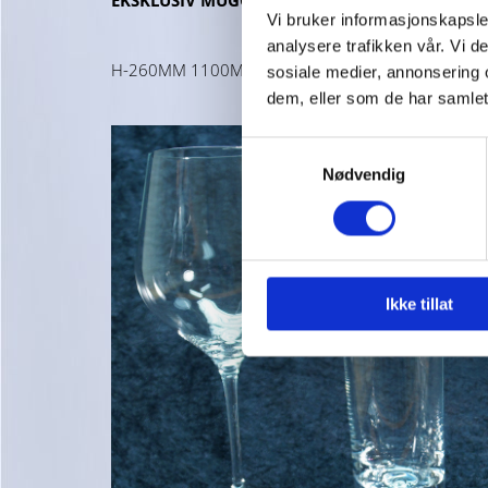
EKSKLUSIV MUGGE I KRYSTALL
Vi bruker informasjonskapsler
analysere trafikken vår. Vi 
H-260MM 1100ML
KR. 659,00
sosiale medier, annonsering 
dem, eller som de har samlet
Samtykkevalg
Nødvendig
Ikke tillat