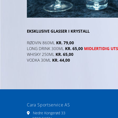
EKSKLUSIVE GLASSER I KRYSTALL
RØDVIN 860ML
KR. 79,00
LONG DRINK 300ML
KR. 65,00
MIDLERTIDIG UT
WHISKY 250ML
KR. 65,00
VODKA 30ML
KR. 44,00
Cara Sportservice AS
Nedre Kongerød 33
